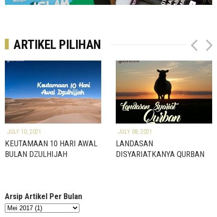
ARTIKEL PILIHAN
P
N
r
e
e
x
v
t
JULY 10, 2021
JULY 08, 2021
KEUTAMAAN 10 HARI AWAL
LANDASAN
BULAN DZULHIJAH
DISYARIATKANYA QURBAN
Arsip Artikel Per Bulan