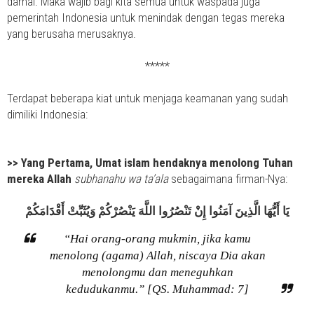
damai. Maka wajib bagi kita semua untuk waspada juga
pemerintah Indonesia untuk menindak dengan tegas mereka
yang berusaha merusaknya.
*****
Terdapat beberapa kiat untuk menjaga keamanan yang sudah
dimiliki Indonesia:
>> Yang Pertama, Umat islam hendaknya menolong Tuhan
mereka Allah
subhanahu wa ta’ala
sebagaimana firman-Nya:
يَا أَيُّهَا الَّذِينَ آمَنُوا إِنْ تَنْصُرُوا اللَّهَ يَنْصُرْكُمْ وَيُثَبِّتْ أَقْدَامَكُمْ
“Hai orang-orang mukmin, jika kamu
menolong (agama) Allah, niscaya Dia akan
menolongmu dan meneguhkan
kedudukanmu.” [QS. Muhammad: 7]