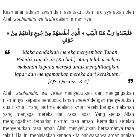
Keamanan adalah lawan dari rasa takut. Dan ini diisyaratkan oleh
Allah
subhanahu wa ta’ala
dalam firman-Nya:
●
● الَّذِي أَطْعَمَهُمْ مِنْ جُوعٍ وَآمَنَهُمْ مِنْ
فَلْيَعْبُدُوا رَبَّ هَذَا الْبَيْتِ
خَوْفٍ
“Maka hendaklah mereka menyembah Tuhan
Pemilik rumah ini (Ka'bah). Yang telah memberi
makanan kepada mereka untuk menghilangkan
lapar dan mengamankan mereka dari ketakutan.”
[QS. Quraisy: 3-4]
Allah
subhanahu wa ta’ala
menyebutkan dan mengingatkan
nikmatnya kepada penduduk tanah
haram
dengan menyebutkan
dua nikmat. Yang pertma adalah nikmat rezeki berupa makanan
yang menjaga mereka dari rasa lapar. Yang kedua Allah
mengingatkan terhadap nikmat rasa aman. Kemudian setelah
menyebutkan rasa aman Allah menyebutkan bersamanya rasa
takut. Hal ini menjelaskan kepada kita bahwasanya aman adalah