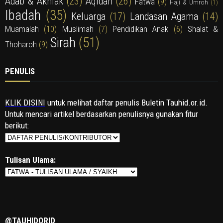
Adab & Akhlak
(23)
Aqidah
(26)
Fatwa
(9)
Haji & Umroh
(1)
Ibadah
(35)
Keluarga
(17)
Landasan Agama
(14)
Muamalah
(10)
Muslimah
(7)
Pendidikan Anak
(6)
Shalat &
Sirah
(51)
Thoharoh
(9)
PENULIS
KLIK DISINI
untuk melihat daftar penulis Buletin Tauhid.or.id.
Untuk mencari artikel berdasarkan penulisnya gunakan fitur
berikut:
Tulisan Ulama:
@TAUHIDORID