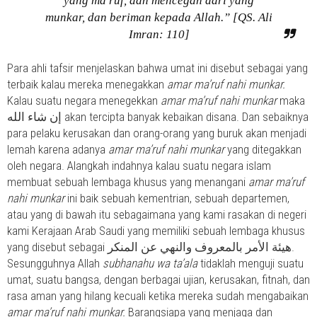
munkar, dan beriman kepada Allah.” [QS. Ali
Imran: 110]
Para ahli tafsir menjelaskan bahwa umat ini disebut sebagai yang
terbaik kalau mereka menegakkan
amar ma’ruf nahi munkar.
Kalau suatu negara menegekkan
amar ma’ruf nahi munkar
maka
إن شاء الله akan tercipta banyak kebaikan disana. Dan sebaiknya
para pelaku kerusakan dan orang-orang yang buruk akan menjadi
lemah karena adanya
amar ma’ruf nahi munkar
yang ditegakkan
oleh negara. Alangkah indahnya kalau suatu negara islam
membuat sebuah lembaga khusus yang menangani
amar ma’ruf
nahi munkar
ini baik sebuah kementrian, sebuah departemen,
atau yang di bawah itu sebagaimana yang kami rasakan di negeri
kami Kerajaan Arab Saudi yang memiliki sebuah lembaga khusus
yang disebut sebagai هيئة الأمر بالمعروف والنهي عن المنكر.
Sesungguhnya Allah
subhanahu wa ta’ala
tidaklah menguji suatu
umat, suatu bangsa, dengan berbagai ujian, kerusakan, fitnah, dan
rasa aman yang hilang kecuali ketika mereka sudah mengabaikan
amar ma’ruf nahi munkar.
Barangsiapa yang menjaga dan