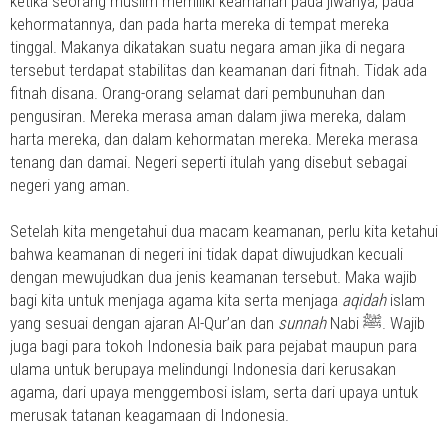
ketika seorang muslim memiliki keamanan pada jiwanya, pada
kehormatannya, dan pada harta mereka di tempat mereka
tinggal. Makanya dikatakan suatu negara aman jika di negara
tersebut terdapat stabilitas dan keamanan dari fitnah. Tidak ada
fitnah disana. Orang-orang selamat dari pembunuhan dan
pengusiran. Mereka merasa aman dalam jiwa mereka, dalam
harta mereka, dan dalam kehormatan mereka. Mereka merasa
tenang dan damai. Negeri seperti itulah yang disebut sebagai
negeri yang aman.
Setelah kita mengetahui dua macam keamanan, perlu kita ketahui
bahwa keamanan di negeri ini tidak dapat diwujudkan kecuali
dengan mewujudkan dua jenis keamanan tersebut. Maka wajib
bagi kita untuk menjaga agama kita serta menjaga
aqidah
islam
yang sesuai dengan ajaran Al-Qur’an dan
sunnah
Nabi ﷺ. Wajib
juga bagi para tokoh Indonesia baik para pejabat maupun para
ulama untuk berupaya melindungi Indonesia dari kerusakan
agama, dari upaya menggembosi islam, serta dari upaya untuk
merusak tatanan keagamaan di Indonesia.