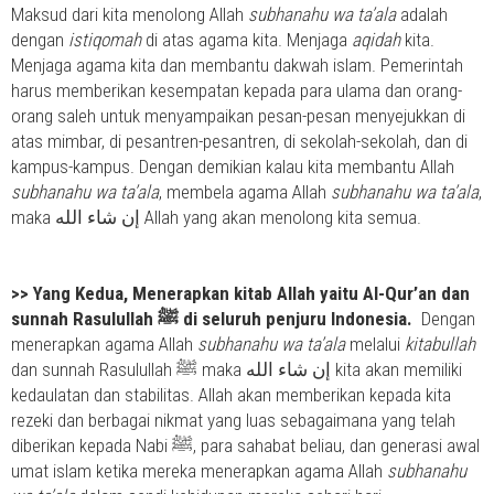
Maksud dari kita menolong Allah
subhanahu wa ta’ala
adalah
dengan
istiqomah
di atas agama kita. Menjaga
aqidah
kita.
Menjaga agama kita dan membantu dakwah islam. Pemerintah
harus memberikan kesempatan kepada para ulama dan orang-
orang saleh untuk menyampaikan pesan-pesan menyejukkan di
atas mimbar, di pesantren-pesantren, di sekolah-sekolah, dan di
kampus-kampus. Dengan demikian kalau kita membantu Allah
subhanahu wa ta’ala
, membela agama Allah
subhanahu wa ta’ala
,
maka إن شاء الله Allah yang akan menolong kita semua.
>>
Yang Kedua, Menerapkan kitab Allah yaitu Al-Qur’an dan
sunnah Rasulullah ﷺ di seluruh penjuru Indonesia.
Dengan
menerapkan agama Allah
subhanahu wa ta’ala
melalui
kitabullah
maka إن شاء الله kita akan memiliki
dan sunnah Rasulullah ﷺ
kedaulatan dan stabilitas. Allah akan memberikan kepada kita
rezeki dan berbagai nikmat yang luas sebagaimana yang telah
diberikan kepada Nabi ﷺ, para sahabat beliau, dan generasi awal
umat islam ketika mereka menerapkan agama Allah
subhanahu