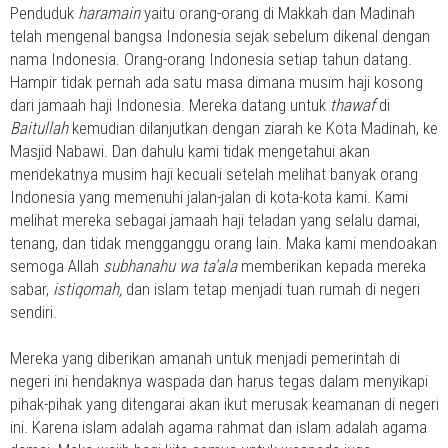
Penduduk
haramain
yaitu orang-orang di Makkah dan Madinah
telah mengenal bangsa Indonesia sejak sebelum dikenal dengan
nama Indonesia. Orang-orang Indonesia setiap tahun datang.
Hampir tidak pernah ada satu masa dimana musim haji kosong
dari jamaah haji Indonesia. Mereka datang untuk
thawaf
di
Baitullah
kemudian dilanjutkan dengan ziarah ke Kota Madinah, ke
Masjid Nabawi. Dan dahulu kami tidak mengetahui akan
mendekatnya musim haji kecuali setelah melihat banyak orang
Indonesia yang memenuhi jalan-jalan di kota-kota kami. Kami
melihat mereka sebagai jamaah haji teladan yang selalu damai,
tenang, dan tidak mengganggu orang lain. Maka kami mendoakan
semoga Allah
subhanahu wa ta’ala
memberikan kepada mereka
sabar,
istiqomah,
dan islam tetap menjadi tuan rumah di negeri
sendiri.
Mereka yang diberikan amanah untuk menjadi pemerintah di
negeri ini hendaknya waspada dan harus tegas dalam menyikapi
pihak-pihak yang ditengarai akan ikut merusak keamanan di negeri
ini. Karena islam adalah agama rahmat dan islam adalah agama