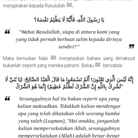
mengatakan kepada Rasulullah ﷺ,
يَا رَسُولَ اللَّهِ، فَأَيُّنَا لَا يَظْلِمُ نَفْسَهُ؟
“Wahai Rasulullah, siapa di antara kami yang
yang tidak pernah berbuat zalim kepada dirinya
sendiri?”
Maka kemudian Nabi ﷺ menjelaskan bahwa yang dimaksud
bukanlah seperti yang mereka pahami. Beliau ﷺ
bersabda:
إِنَّهُ لَيْسَ الَّذِي تَعْنُونَ! أَلَمْ تَسْمَعُوا مَا قَالَ الْعَبْدُ الصَّالِحُ: {يَا بُنَيَّ لَا
تُشْرِكْ بِاللَّهِ إِنَّ الشِّرْكَ لَظُلْمٌ عَظِيمٌ} إِنَّمَا هُوَ الشِّرْكُ"
Sesungguhnya hal itu bukan seperti apa yang
kalian maksudkan. Tidakkah kalian mendengar
apa yang telah dikatakan oleh seorang hamba
yang saleh (Luqman), "Hai anakku, janganlah
kalian mempersekutukan Allah, sesungguhnya
mempersekutukan (Allah) adalah benar-benar