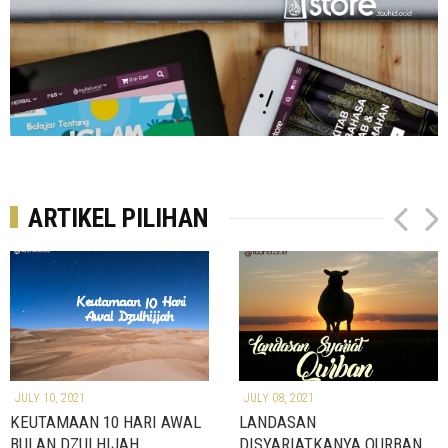
ARTIKEL PILIHAN
P
N
r
e
e
x
v
t
JULY 10, 2021
JULY 08, 2021
KEUTAMAAN 10 HARI AWAL
LANDASAN
BULAN DZULHIJAH
DISYARIATKANYA QURBAN