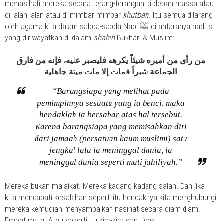
menasihati mereka secara terang-terangan di depan massa atau
di jalan-jalan atau di mimbar-mimbar
khutbah.
Itu semua dilarang
oleh agama kita dalam sabda-sabda Nabi ﷺ di antaranya hadits
yang diriwayatkan di dalam
shahih
Bukhari & Muslim:
من رأى من أميره شيئاً يكرهه فليصبر عليه، فإنه من فارق
الجماعة شبراً فمات إلا مات ميتة جاهلية
“Barangsiapa yang melihat pada
pemimpinnya sesuatu yang ia benci, maka
hendaklah ia bersabar atas hal tersebut.
Karena barangsiapa yang memisahkan diri
dari jamaah (persatuan kaum muslimi) satu
jengkal lalu ia meninggal dunia, ia
meninggal dunia seperti mati jahiliyah.”
Mereka bukan malaikat. Mereka kadang-kadang salah. Dan jika
kita mendapati kesalahan seperti itu hendaknya kita menghubungi
mereka kemudian menyampaikan nasihat secara diam-diam.
Empat mata. Atau seperti itu kira-kira dan tidak