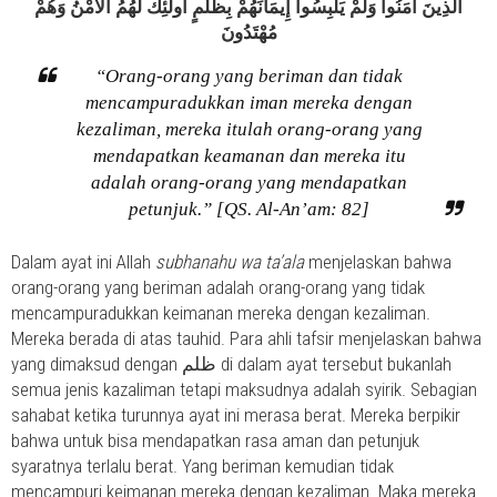
الَّذِينَ آمَنُوا وَلَمْ يَلْبِسُوا إِيمَانَهُمْ بِظُلْمٍ أُولَٰئِكَ لَهُمُ الْأَمْنُ وَهُمْ
مُهْتَدُونَ
“Orang-orang yang beriman dan tidak
mencampuradukkan iman mereka dengan
kezaliman, mereka itulah orang-orang yang
mendapatkan keamanan dan mereka itu
adalah orang-orang yang mendapatkan
petunjuk.” [QS. Al-An’am: 82]
Dalam ayat ini Allah
subhanahu wa ta’ala
menjelaskan bahwa
orang-orang yang beriman adalah orang-orang yang tidak
mencampuradukkan keimanan mereka dengan kezaliman.
Mereka berada di atas tauhid. Para ahli tafsir menjelaskan bahwa
yang dimaksud dengan ظلم di dalam ayat tersebut bukanlah
semua jenis kazaliman tetapi maksudnya adalah syirik. Sebagian
sahabat ketika turunnya ayat ini merasa berat. Mereka berpikir
bahwa untuk bisa mendapatkan rasa aman dan petunjuk
syaratnya terlalu berat. Yang beriman kemudian tidak
mencampuri keimanan mereka dengan kezaliman. Maka mereka