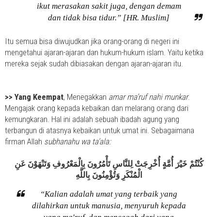
ikut merasakan sakit juga, dengan demam
dan tidak bisa tidur.” [HR. Muslim]
Itu semua bisa diwujudkan jika orang-orang di negeri ini
mengetahui ajaran-ajaran dan hukum-hukum islam. Yaitu ketika
mereka sejak sudah dibiasakan dengan ajaran-ajaran itu.
>>
Yang Keempat
, Menegakkan
amar ma’ruf nahi munkar
.
Mengajak orang kepada kebaikan dan melarang orang dari
kemungkaran. Hal ini adalah sebuah ibadah agung yang
terbangun di atasnya kebaikan untuk umat ini. Sebagaimana
firman Allah
subhanahu wa ta’ala:
كُنْتُمْ خَيْرَ أُمَّةٍ أُخْرِجَتْ لِلنَّاسِ تَأْمُرُونَ بِالْمَعْرُوفِ وَتَنْهَوْنَ عَنِ
الْمُنْكَرِ وَتُؤْمِنُونَ بِاللَّهِ
“Kalian adalah umat yang terbaik yang
dilahirkan untuk manusia, menyuruh kepada
yang ma'ruf, dan mencegah dari yang