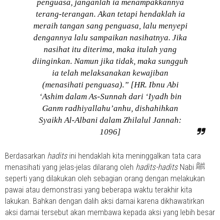
penguasa, janganlah ia menampakkannya
terang-terangan. Akan tetapi hendaklah ia
meraih tangan sang penguasa, lalu menyepi
dengannya lalu sampaikan nasihatnya. Jika
nasihat itu diterima, maka itulah yang
diinginkan. Namun jika tidak, maka sungguh
ia telah melaksanakan kewajiban
(menasihati penguasa).” [HR. Ibnu Abi
‘Ashim dalam As-Sunnah dari ‘Iyadh bin
Ganm radhiyallahu’anhu, dishahihkan
Syaikh Al-Albani dalam Zhilalul Jannah:
1096]
Berdasarkan
hadits
ini hendaklah kita meninggalkan tata cara
menasihati yang jelas-jelas dilarang oleh
hadits-hadits
Nabi ﷺ
seperti yang dilakukan oleh sebagian orang dengan melakukan
pawai atau demonstrasi yang beberapa waktu terakhir kita
lakukan. Bahkan dengan dalih aksi damai karena dikhawatirkan
aksi damai tersebut akan membawa kepada aksi yang lebih besar