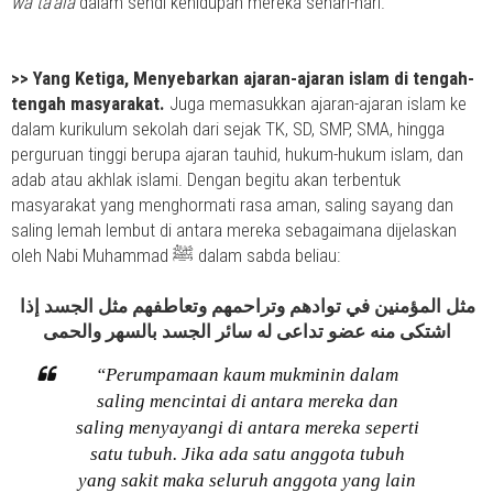
wa ta’ala
dalam sendi kehidupan mereka sehari-hari.
>>
Yang Ketiga, Menyebarkan ajaran-ajaran islam di tengah-
tengah masyarakat.
Juga memasukkan ajaran-ajaran islam ke
dalam kurikulum sekolah dari sejak TK, SD, SMP, SMA, hingga
perguruan tinggi berupa ajaran tauhid, hukum-hukum islam, dan
adab atau akhlak islami. Dengan begitu akan terbentuk
masyarakat yang menghormati rasa aman, saling sayang dan
saling lemah lembut di antara mereka sebagaimana dijelaskan
oleh Nabi Muhammad ﷺ dalam sabda beliau:
مثل المؤمنين في توادهم وتراحمهم وتعاطفهم مثل الجسد إذا
اشتكى منه عضو تداعى له سائر الجسد بالسهر والحمى
“Perumpamaan kaum mukminin dalam
saling mencintai di antara mereka dan
saling menyayangi di antara mereka seperti
satu tubuh. Jika ada satu anggota tubuh
yang sakit maka seluruh anggota yang lain