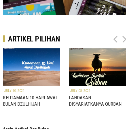
ARTIKEL PILIHAN
P
N
r
e
e
x
v
t
JULY 10, 2021
JULY 08, 2021
KEUTAMAAN 10 HARI AWAL
LANDASAN
BULAN DZULHIJAH
DISYARIATKANYA QURBAN