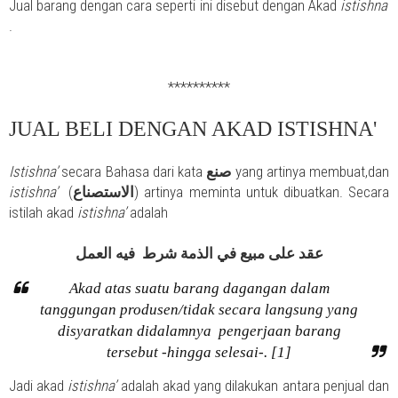
Jual barang dengan cara seperti ini disebut dengan Akad
istishna’
.
**********
JUAL BELI DENGAN AKAD ISTISHNA'
Istishna’
secara Bahasa dari kata
yang artinya membuat,dan
صنع
istishna’
(
الاستصناع
)
artinya meminta untuk dibuatkan. Secara
istilah akad
istishna’
adalah
عقد على مبيع في الذمة شرط فيه العمل
Akad atas suatu barang dagangan dalam
tanggungan produsen/tidak secara langsung yang
disyaratkan didalamnya pengerjaan barang
tersebut -hingga selesai-. [1]
Jadi akad
istishna’
adalah akad yang dilakukan antara penjual dan