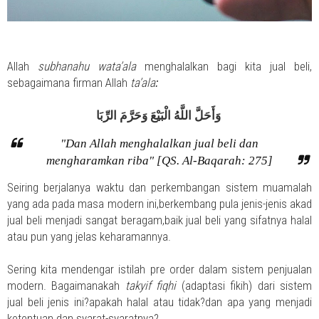
Allah
subhanahu wata’ala
menghalalka
n bagi kita jual beli,
sebagaimana firman Allah
ta’ala
:
وَأَحَلَّ اللَّهُ الْبَيْعَ وَحَرَّمَ الرِّبَا
"Dan Allah menghalalkan jual beli dan
mengharamkan riba" [QS. Al-Baqarah: 275]
Seiring berjalanya waktu dan perkemb
angan sistem muamalah
yang ada pada masa modern ini,berkembang pula jenis-jenis akad
jual beli menjadi sangat beragam,baik jual beli yang sifatnya halal
atau pun yang jelas keharamannya.
Sering kita mendengar istilah pre order dalam sistem penjualan
modern. Bagaimanakah
takyif fiqhi
(adaptasi fikih) dari sistem
jual beli jenis ini?apakah halal atau tidak?dan apa yang menjadi
ketentuan dan syarat-syaratnya?