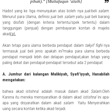
pihak).” [Muttafaqun ‘alaih]
Hadist yang ke tiga menunjukan atas boleh nya jual-beli
salam
.
Menurut para Ulama, definisi jual beli
salam
yaitu jual beli barang
yang disifati (dengan kriteria tertentu/spek tertentu) dalam
tanggungan (penjual) dengan pembayaran kontan di majelis
akad
[3].
Akan tetapi para ulama berbeda pendapat dalam
takyif fiqhi
nya
termasuk jual beli jenis apakah ini?maka para ulama berbeda
pendapat menjadi lebih dari delapan pendapat,akan tetapi yang
paling dekat dari pendapat-pendapat tersebut ada 2 pendapat:
A. Jumhur dari kalangan Malikiyah, Syafi’iyyah, Hanabilah
mengatakan:
bahwa akad istishna’ adalah masuk dalam akad
Salam.
Oleh
Karena itu mereka mensyaratkan di dalam akad
istishna’
ini apa-
apa yang disyaratkan dalam akad
salam
Yaitu Menyerahkan
uang secara kontan ketika akad terjadi.