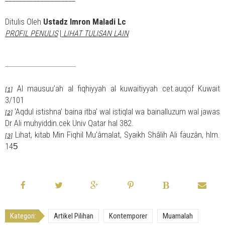
Ditulis Oleh
Ustadz Imron Maladi Lc
|
PROFIL PENULIS
LIHAT TULISAN LAIN
Al mausuu’ah al fiqhiyyah al kuwaitiyyah cet.auqof Kuwait
[1]
3/101
‘Aqdul istishna’ baina itba’ wal istiqlal wa bainalluzum wal jawas
[2]
Dr Ali muhyiddin.cek Univ Qatar hal 382.
Lihat, kitab Min Fiqhil Mu’âmalat, Syaikh Shâlih Ali fauzân, hlm.
[3]
14
5
Kategori:
Artikel Pilihan
Kontemporer
Muamalah