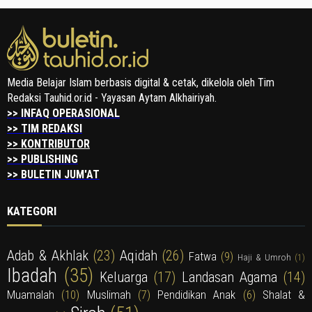
Media Belajar Islam berbasis digital & cetak, dikelola oleh Tim
Redaksi Tauhid.or.id - Yayasan Aytam Alkhairiyah.
>> INFAQ OPERASIONAL
>> TIM REDAKSI
>> KONTRIBUTOR
>> PUBLISHING
>> BULETIN JUM'AT
KATEGORI
Adab & Akhlak
(23)
Aqidah
(26)
Fatwa
(9)
Haji & Umroh
(1)
Ibadah
(35)
Keluarga
(17)
Landasan Agama
(14)
Muamalah
(10)
Muslimah
(7)
Pendidikan Anak
(6)
Shalat &