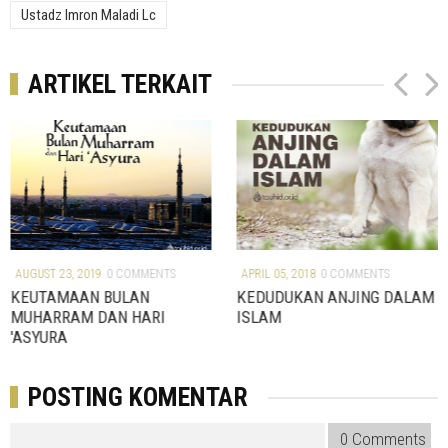
Ustadz Imron Maladi Lc
ARTIKEL TERKAIT
P
N
r
e
e
x
v
t
AUGUST 23, 2019
0 COMMENTS
APRIL 05, 2018
0 COMMENTS
KEUTAMAAN BULAN
KEDUDUKAN ANJING DALAM
MUHARRAM DAN HARI
ISLAM
'ASYURA
POSTING KOMENTAR
0 Comments