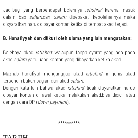
Jadi,bagi yang berpendapat bolehnya
istishna’
karena masuk
dalam bab
salam
,dan
salam
disepakati kebolehannya maka
disyaratkan harus dibayar kontan ketika di tempat akad terjadi.
B. Hanafiyyah dan diikuti oleh ulama yang lain mengatakan:
Bolehnya akad
Istishna’
walaupun tanpa syarat yang ada pada
akad
salam
yaitu uang kontan yang dibayarkan ketika akad.
Mazhab hanafiyah menganggap akad
istishna
’ ini jenis akad
tersendiri bukan bagian dari akad
salam.
Dengan kata lain bahwa akad
istishna’
tidak disyaratkan harus
dibayar kontan di awal ketika melakukan akad,bisa dicicil atau
dengan cara DP (
down payment
).
**********
TARJIH