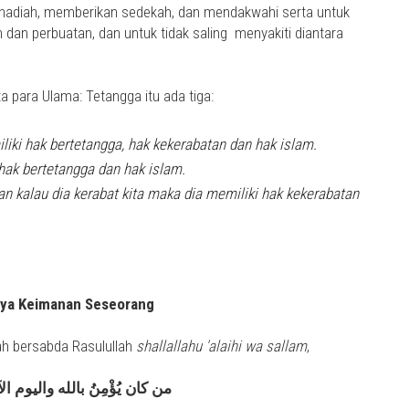
 hadiah, memberikan sedekah, dan mendakwahi serta untuk
dan perbuatan, dan untuk tidak saling menyakiti diantara
ta para Ulama: Tetangga itu ada tiga:
iki hak bertetangga, hak kekerabatan dan hak islam.
hak bertetangga dan hak islam.
dan kalau dia kerabat kita maka dia memiliki hak kekerabatan
nya Keimanan Seseorang
lah bersabda Rasulullah
shallallahu 'alaihi wa sallam
,
من كان يُؤْمِنُ بالله واليوم الآ