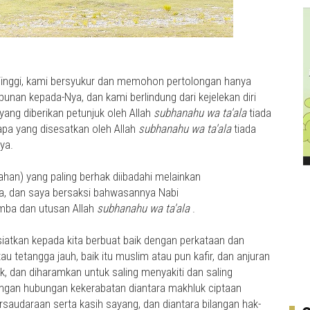
inggi, kami bersyukur dan memohon pertolongan hanya
nan kepada-Nya, dan kami berlindung dari kejelekan diri
yang diberikan petunjuk oleh Allah
subhanahu wa ta'ala
tiada
pa yang disesatkan oleh Allah
subhanahu wa ta'ala
tiada
ya.
han) yang paling berhak diibadahi melainkan
ya, dan saya bersaksi bahwasannya Nabi
mba dan utusan Allah
subhanahu wa ta'ala
.
atkan kepada kita berbuat baik dengan perkataan dan
au tetangga jauh, baik itu muslim atau pun kafir, dan anjuran
ik, dan diharamkan untuk saling menyakiti dan saling
ngan hubungan kekerabatan diantara makhluk ciptaan
rsaudaraan serta kasih sayang, dan diantara bilangan hak-