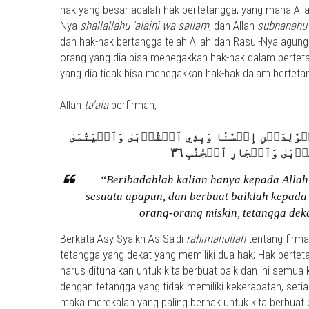
hak yang besar adalah hak bertetangga, yang mana All
Nya
shallallahu 'alaihi wa sallam
, dan Allah
subhanahu 
dan hak-hak bertangga telah Allah dan Rasul-Nya agun
orang yang dia bisa menegakkan hak-hak dalam berteta
yang dia tidak bisa menegakkan hak-hak dalam berteta
Allah
ta'ala
berfirman,
َٰلِدَيۡنِ إِحۡسَٰنٗا وَبِذِي ٱلۡقُرۡبَىٰ وَٱلۡيَتَٰمَىٰ
“Beribadahlah kalian hanya kepada Allah
sesuatu apapun, dan berbuat baiklah kepada 
orang-orang miskin, tetangga deka
Berkata Asy-Syaikh As-Sa'di
rahimahullah
tentang firma
tetangga yang dekat yang memiliki dua hak; Hak bertet
harus ditunaikan untuk kita berbuat baik dan ini semu
dengan tetangga yang tidak memiliki kekerabatan, setiap
maka merekalah yang paling berhak untuk kita berbuat