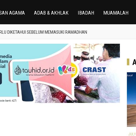
M TERHADAP NABI ISA 'ALAHISSALAM
SAN AGAMA
ADAB & AKHLAK
IBADAH
MUAMALAH
AL BULAN DZULHIJAH
ANYA QURBAN
ERLU DIKETAHUI SEBELUM MEMASUKI RAMADHAN
I BULAN SUCI RAMADHAN
AULADAN UNTUK MERAIH BERKAH RAMADHAN
 BULAN SYA'BAN
 "AKHIR TAHUN" AKAN PENTINGNYA ILMU AGAMA
M TERHADAP NABI ISA 'ALAHISSALAM
AL BULAN DZULHIJAH
APRIL 05, 2021
APRIL 04, 2021
JULY