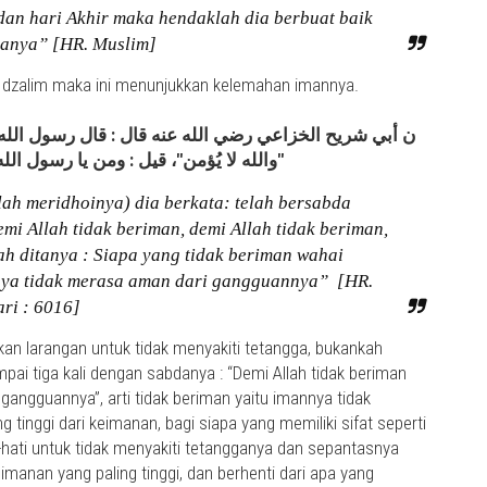
an hari Akhir maka hendaklah dia berbuat baik
ganya” [HR. Muslim]
t dzalim maka ini menunjukkan kelemahan imannya.
ن أبي شريح الخزاعي رضي الله عنه قال : قال رسول الله صلى
والله لا يُؤمن"، قيل : ومن يا رسول الله؟ قال : "الذي لا يَأْمَنُ جَارُهُ بَوائِقَه"
lah meridhoinya) dia berkata: telah bersabda
emi Allah tidak beriman, demi Allah tidak beriman,
lah ditanya : Siapa yang tidak beriman wahai
nya tidak merasa aman dari gangguannya” [HR.
ri : 6016]
kkan larangan untuk tidak menyakiti tetangga, bukankah
ai tiga kali dengan sabdanya : “Demi Allah tidak beriman
angguannya”, arti tidak beriman yaitu imannya tidak
 tinggi dari keimanan, bagi siapa yang memiliki sifat seperti
-hati untuk tidak menyakiti tetangganya dan sepantasnya
manan yang paling tinggi, dan berhenti dari apa yang