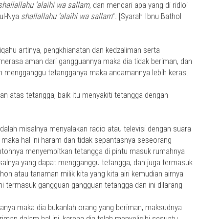
shallallahu 'alaihi wa sallam
, dan mencari apa yang di ridloi
ul-Nya
shallallahu 'alaihi wa sallam
”. [Syarah Ibnu Bathol
iqahu artinya, pengkhianatan dan kedzaliman serta
merasa aman dari gangguannya maka dia tidak beriman, dan
gan mengganggu tetangganya maka ancamannya lebih keras.
an atas tetangga, baik itu menyakiti tetangga dengan
alah misalnya menyalakan radio atau televisi dengan suara
maka hal ini haram dan tidak sepantasnya seseorang
ntohnya menyempitkan tetangga di pintu masuk rumahnya
salnya yang dapat mengganggu tetangga, dan juga termasuk
 atau tanaman milik kita yang kita airi kemudian airnya
 termasuk gangguan-gangguan tetangga dan ini dilarang
ganya maka dia bukanlah orang yang beriman, maksudnya
riman dalam hal ini, karena dia telah menyelisihi sesuatu