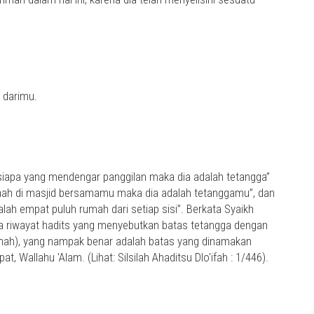
 darimu.
siapa yang mendengar panggilan maka dia adalah tetangga”
maah di masjid bersamamu maka dia adalah tetanggamu”, dan
lah empat puluh rumah dari setiap sisi”. Berkata Syaikh
a riwayat hadits yang menyebutkan batas tetangga dengan
emah), yang nampak benar adalah batas yang dinamakan
Wallahu 'Alam. (Lihat: Silsilah Ahaditsu Dlo'ifah : 1/446).