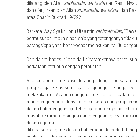
dilarang oleh Allah
subhanahu wa ta'ala
dan Rasul-Nya
dan dianjurkan oleh Allah
subhanahu wa ta'ala
dan Ras
atas Shahih Bukhari : 9/222]
Berkata Asy-Syaikh Ibnu Utsaimin
rahimahullah
, “Bawa
permusuhan, maka siapa saja yang tetangganya tidak 
barangsiapa yang benar-benar melakukan hal itu den
Dan dalam hadits ini ada dalil diharamkannya permusuh
perkataan ataupun dengan perbuatan.
Adapun contoh menyakiti tetangga dengan perkataan ad
yang sangat keras sehingga mengganggu tetangganya, 
melakukan ini. Adapun gangguan dengan perbuatan co
atau menggedor pintunya dengan keras dan yang semi
dalam bab mengganggu tetangga contohnya adalah pohon
masuk ke rumah tetangga dan mengganggunya maka ini
dalam agama.
Jika seseorang melakukan hal tersebut kepada tetang
adalah dia tidak bersifat dengan sifatnya orang yang be