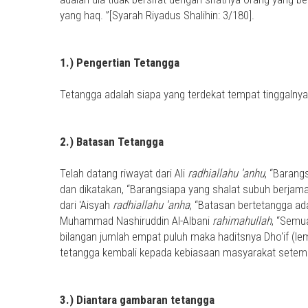
yang haq. ”[Syarah Riyadus Shalihin: 3/180].
1.) Pengertian Tetangga
Tetangga adalah siapa yang terdekat tempat tinggalnya
2.) Batasan Tetangga
Telah datang riwayat dari Ali
radhiallahu 'anhu
, “Barang
dan dikatakan, “Barangsiapa yang shalat subuh berja
dari 'Aisyah
radhiallahu 'anha
, “Batasan bertetangga ada
Muhammad Nashiruddin Al-Albani
rahimahullah
, “Semu
bilangan jumlah empat puluh maka haditsnya Dho'if (l
tetangga kembali kepada kebiasaan masyarakat setempat, 
3.) Diantara gambaran tetangga