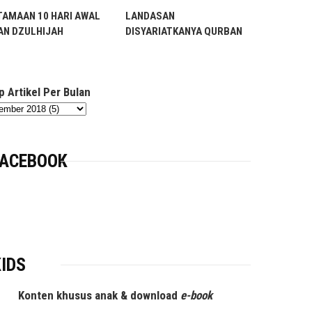
TAMAAN 10 HARI AWAL
LANDASAN
RAMADHA
AN DZULHIJAH
DISYARIATKANYA QURBAN
p Artikel Per Bulan
FACEBOOK
KIDS
Konten khusus anak & download
e-book