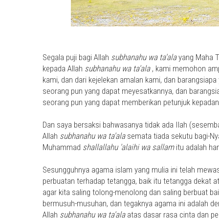
Segala puji bagi Allah
subhanahu wa ta'ala
yang Maha T
kepada Allah
subhanahu wa ta'ala
, kami memohon ampu
kami, dan dari kejelekan amalan kami, dan barangsiapa 
seorang pun yang dapat meyesatkannya, dan barangsia
seorang pun yang dapat memberikan petunjuk kepadan
Dan saya bersaksi bahwasanya tidak ada Ilah (sesemba
Allah
subhanahu wa ta'ala
semata tiada sekutu bagi-N
Muhammad
shallallahu 'alaihi wa sallam
itu adalah ha
Sesungguhnya agama islam yang mulia ini telah mewasi
perbuatan terhadap tetangga, baik itu tetangga dekat at
agar kita saling tolong-menolong dan saling berbuat ba
bermusuh-musuhan, dan tegaknya agama ini adalah de
Allah
subhanahu wa ta'ala
atas dasar rasa cinta dan pe