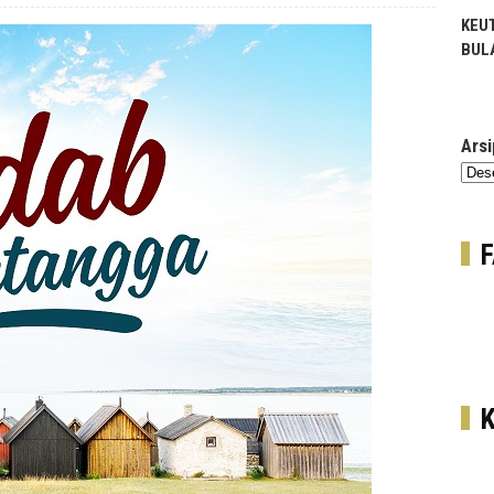
RUKUN-RUKUN PUASA
KIAT MERAIH SUKSES DI
KEU
BULAN SUCI RAMADHAN
BUL
Arsi