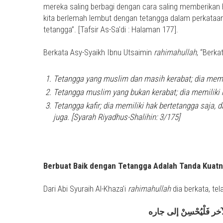
mereka saling berbagi dengan cara saling memberikan
kita berlemah lembut dengan tetangga dalam perkataan 
tetangga”. [Tafsir As-Sa'di : Halaman 177].
Berkata Asy-Syaikh Ibnu Utsaimin
rahimahullah
, “Berka
Tetangga yang muslim dan masih kerabat; dia memil
Tetangga muslim yang bukan kerabat; dia memiliki 
Tetangga kafir; dia memiliki hak bertetangga saja, 
juga. [Syarah Riyadhus-Shalihin: 3/175]
Berbuat Baik dengan Tetangga Adalah Tanda Kuat
Dari Abi Syuraih Al-Khaza'i
rahimahullah
dia berkata, te
خر فَلْيُحْسِنْ إلى جاره