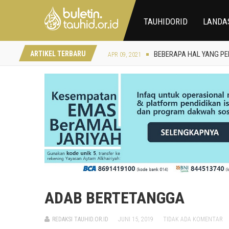
AQIDAH SEORANG MUSLI
DEC 25, 2020
TAUHIDORID
LANDA
KEUTAMAAN 10 HARI AW
JUL 10, 2021
LANDASAN DISYARIATK
JUL 08, 2021
RAMADHAN PUN TIBA
APR 11, 2021
ARTIKEL TERBARU
BEBERAPA HAL YANG P
APR 09, 2021
RUKUN-RUKUN PUASA
APR 05, 2021
KIAT MERAIH SUKSES D
APR 04, 2021
LENTERA DARI SANG T
MAR 26, 2021
MENUAI KEBERKAHAN DI
MAR 18, 2021
RENUNGAN BERHARGA DI
DEC 30, 2020
AQIDAH SEORANG MUSLI
DEC 25, 2020
KEUTAMAAN 10 HARI AW
JUL 10, 2021
ADAB BERTETANGGA
REDAKSI TAUHID.OR.ID
JUNI 15, 2019
TIDAK ADA KOMENTAR
APRIL 11, 2021
APRIL 09, 2021