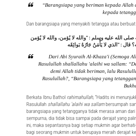
“Barangsiapa yang beriman kepada Allah d
kepada tetang
Dan barangsiapa yang menyakiti tetangga atau berbua
 الله عليه وسلم : "والله لا يُؤمن، والله لا يُؤمن
Dari Abi Syuraih Al-Khaza'i (Semoga Al
Rasulullah shallallahu 'alaihi wa sallam: “D
demi Allah tidak beriman, lalu Rasulul
Rasulullah?, “Barangsiapa yang tetangga
Bukha
Berkata Ibnu Bathol
rahimahullah
, “Hadits ini menunju
Rasulullah
shallallahu 'alaihi wa sallam
bersumpah samp
barangsiapa yang tetangganya tidak merasa aman dari g
sempurna, dia tidak bisa sampai pada derajat yang paling
ini, maka sepantasnya bagi setiap mukmin agar berhati
bagi seorang mukmin untuk berupaya meraih derajat kei