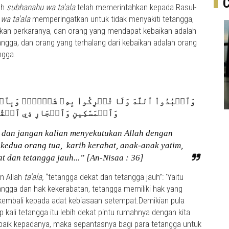
ah
subhanahu wa ta'ala
telah memerintahkan kepada Rasul-
wa ta'ala
memperingatkan untuk tidak menyakiti tetangga,
gkan perkaranya, dan orang yang mendapat kebaikan adalah
ngga, dan orang yang terhalang dari kebaikan adalah orang
ngga.
وَٱعۡبُدُواْ ٱللَّهَ وَلَا تُشۡرِكُواْ بِهِۦ شَيۡ‍ٔٗاۖ وَبِٱلۡو
وَٱلۡمَسَٰكِينِ وَٱلۡجَارِ ذِي ٱلۡقُرۡبَىٰ وَٱلۡجَارِ ٱلۡجُنُبِ ٣٦
 dan jangan kalian menyekutukan Allah dengan
kedua orang tua, karib kerabat, anak-anak yatim,
t dan tetangga jauh...” [An-Nisaa : 36]
n Allah
ta'ala,
“tetangga dekat dan tetangga jauh”: 'Yaitu
angga dan hak kekerabatan, tetangga memiliki hak yang
a kembali kepada adat kebiasaan setempat.Demikian pula
 kali tetangga itu lebih dekat pintu rumahnya dengan kita
 baik kepadanya, maka sepantasnya bagi para tetangga untuk