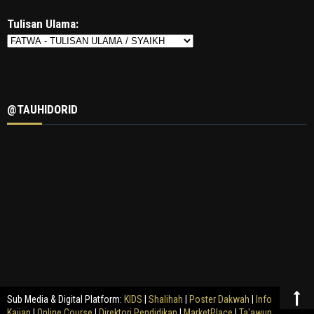
Tulisan Ulama:
@TAUHIDORID
Sub Media & Digital Platform:
KIDS
|
Shalihah
|
Poster Dakwah
|
Info
Kajian
|
Online Course
|
Direktori Pendidikan
|
MarketPlace
|
Ta'awun