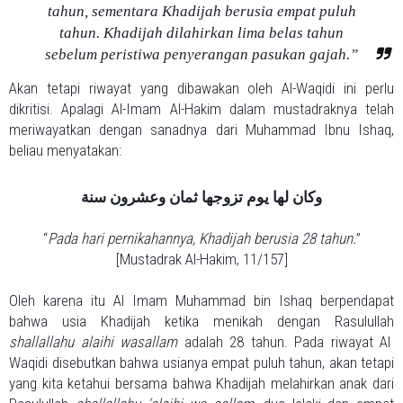
tahun,
sementara Khadijah berusia empat puluh
tahun. Khadijah dilahirkan lima belas tahun
sebelum peristiwa penyerangan pasukan gajah.”
Akan tetapi riwayat yang dibawakan oleh Al-Waqidi ini perlu
dikritisi. Apalagi Al-Imam Al-Hakim dalam mustadraknya telah
meriwayatkan dengan sanadnya dari Muhammad Ibnu Ishaq,
beliau menyatakan:
وكان لها يوم تزوجها ثمان وعشرون سنة
“
Pada hari pernikahannya, Khadijah berusia 28 tahun.
”
[Mustadrak Al-Hakim, 11/157]
Oleh karena itu Al Imam Muhammad bin Ishaq berpendapat
bahwa usia Khadijah ketika menikah dengan Rasulullah
shallallahu alaihi wasallam
adalah 28 tahun. Pada riwayat Al
Waqidi disebutkan bahwa usianya empat puluh tahun, akan tetapi
yang kita ketahui bersama bahwa Khadijah melahirkan anak dari