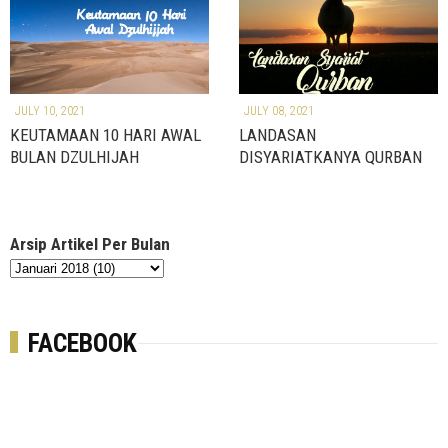
r
e
e
x
v
t
JULY 10, 2021
JULY 08, 2021
KEUTAMAAN 10 HARI AWAL
LANDASAN
BULAN DZULHIJAH
DISYARIATKANYA QURBAN
Arsip Artikel Per Bulan
FACEBOOK