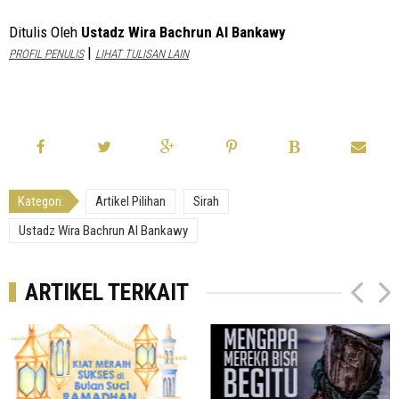
Ditulis Oleh
Ustadz Wira Bachrun Al Bankawy
|
PROFIL PENULIS
LIHAT TULISAN LAIN
Kategori:
Artikel Pilihan
Sirah
Ustadz Wira Bachrun Al Bankawy
ARTIKEL TERKAIT
P
N
r
e