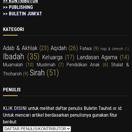
>> KONTRIBUTOR
>> PUBLISHING
>> BULETIN JUM'AT
KATEGORI
Adab & Akhlak
(23)
Aqidah
(26)
Fatwa
(9)
Haji & Umroh
(1)
Ibadah
(35)
Keluarga
(17)
Landasan Agama
(14)
Muamalah
(10)
Muslimah
(7)
Pendidikan Anak
(6)
Shalat &
Sirah
(51)
Thoharoh
(9)
PENULIS
KLIK DISINI
untuk melihat daftar penulis Buletin Tauhid.or.id.
Untuk mencari artikel berdasarkan penulisnya gunakan fitur
berikut: