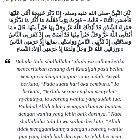
كَانَ النَّبِىُّ -صلى الله عليه وسلم- إِذَا ذَكَرَ خَدِيجَةَ أَثْنَى عَلَيْهَا
فَأَحْسَنَ الثَّنَاءَ – قَالَتْ – فَغِرْتُ يَوْماً فَقُلْتُ مَا أَكْثَرَ مَا تَذْكُرُهَا
حَمْرَاءَ الشِّدْقِ قَدْ أَبْدَلَكَ اللَّهُ عَزَّ وَجَلَّ بِهَا خَيْراً مِنْهَا. قَالَ « مَا
أَبْدَلَنِى اللَّهُ عَزَّ وَجَلَّ خَيْراً مِنْهَا قَدْ آمَنَتْ بِى إِذْ كَفَرَ بِى النَّاسُ
وَصَدَّقَتْنِى إِذْ كَذَّبَنِى النَّاسُ وَوَاسَتْنِى بِمَالِهَا إِذْ حَرَمَنِى النَّاسُ
وَرَزَقَنِى اللَّهُ عَزَّ وَجَلَّ وَلَدَهَا إِذْ حَرَمَنِى أَوْلاَدَ النِّسَاءِ »
Dahulu Nabi shallallahu ‘alaihi wa sallam ketika
menceritakan tentang diri Khadijah pasti beliau
memujinya dengan pujian yang indah. Aisyah
berkata, “Pada suatu hari aku cemburu.” Ia
berkata, “Terlalu sering engkau menyebut-
nyebutnya, ia seorang wanita yang sudah tua.
Padahal Allah telah menggantikannya buatmu
dengan wanita yang lebih baik darinya.”
Nabi
shallallahu ‘alaihi wa sallam berkata, “Allah
tidak menggantikannya dengan seorang wanita
pun yang lebih baik darinya. Ia telah beriman