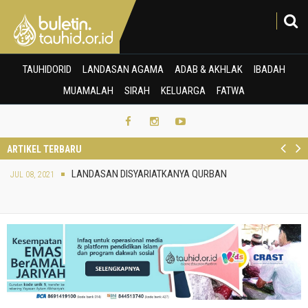
TAUHIDORID
LANDASAN AGAMA
ADAB & AKHLAK
IBADAH
MUAMALAH
SIRAH
KELUARGA
FATWA
DEC 25, 2020
AQIDAH SEORANG MUSLIM TERHADAP NABI ISA 'ALAHISSALAM
ARTIKEL TERBARU
KEUTAMAAN 10 HARI AWAL BULAN DZULHIJAH
JUL 10, 2021
Pr
N
LANDASAN DISYARIATKANYA QURBAN
JUL 08, 2021
e
e
RAMADHAN PUN TIBA
APR 11, 2021
v
xt
APR 09, 2021
BEBERAPA HAL YANG PERLU DIKETAHUI SEBELUM MEMASUKI
RAMADHAN
RUKUN-RUKUN PUASA
APR 05, 2021
KIAT MERAIH SUKSES DI BULAN SUCI RAMADHAN
APR 04, 2021
MAR 26, 2021
LENTERA DARI SANG TAULADAN UNTUK MERAIH BERKAH RAMADHAN
MENUAI KEBERKAHAN DI BULAN SYA'BAN
MAR 18, 2021
DEC 30, 2020