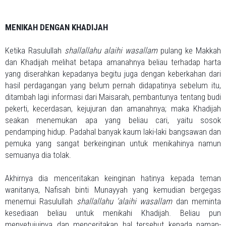
MENIKAH DENGAN KHADIJAH
Ketika Rasulullah
shallallahu alaihi wasallam
pulang ke Makkah
dan Khadijah melihat betapa amanahnya beliau terhadap harta
yang diserahkan kepadanya begitu juga dengan keberkahan dari
hasil perdagangan yang belum pernah didapatinya sebelum itu,
ditambah lagi informasi dari Maisarah, pembantunya tentang budi
pekerti, kecerdasan, kejujuran dan amanahnya; maka Khadijah
seakan menemukan apa yang beliau cari, yaitu sosok
pendamping hidup. Padahal banyak kaum laki-laki bangsawan dan
pemuka yang sangat berkeinginan untuk menikahinya namun
semuanya dia tolak.
Akhirnya dia menceritakan keinginan hatinya kepada teman
wanitanya, Nafisah binti Munayyah yang kemudian bergegas
menemui Rasulullah
shallallahu ‘alaihi wasallam
dan meminta
kesediaan beliau untuk menikahi Khadijah. Beliau pun
menyetujuinya dan menceritakan hal tersebut kepada paman-