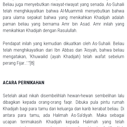
Beliau juga menyebutkan riwayat-riwayat yang senada. As-Suhaili
telah menghikayatkan bahwa Al-Muammili menyebutkan bahwa
para ulama sepakat bahwa yang menikahkan Khadijah adalah
paman beliau yang bernama Amr bin Asad. Amr inilah yang
menikahkan Khadijah dengan Rasulullah.
Pendapat inilah yang kemudian dikuatkan oleh As-Suhaili. Beliau
telah menghikayatkan dari Ibn Abbas dan ‘Aisyah, bahwa beliau
mengatakan, ‘Khuwailid (ayah Khadijah) telah wafat sebelum
perang Fijar…’.”[8]
ACARA PERNIKAHAN
Setelah akad nikah disembelihlah hewan-hewan sembelihan lalu
dibagikan kepada orang-orang faqir. Dibuka pula pintu rumah
Khadijah bagi para tamu dari keluarga dan karib kerabat beliau. Di
antara para tamu, ada Halimah As-Sa’diyah. Maka sebagai
ucapan terimakasih Khadijah kepada Halimah yang telah