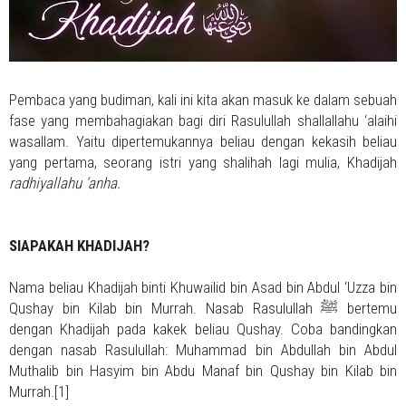
Pembaca yang budiman, kali ini kita akan masuk ke dalam sebuah
fase yang membahagiakan bagi diri Rasulullah shallallahu ‘alaihi
wasallam. Yaitu dipertemukannya beliau dengan kekasih beliau
yang pertama, seorang istri yang shalihah lagi mulia, Khadijah
radhiyallahu ‘anha.
SIAPAKAH KHADIJAH?
Nama beliau Khadijah binti Khuwailid bin Asad bin Abdul ‘Uzza bin
Qushay bin Kilab bin Murrah. Nasab Rasulullah ﷺ bertemu
dengan Khadijah pada kakek beliau Qushay. Coba bandingkan
dengan nasab Rasulullah: Muhammad bin Abdullah bin Abdul
Muthalib bin Hasyim bin Abdu Manaf bin Qushay bin Kilab bin
Murrah.[1]