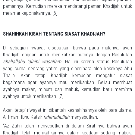
pamannya. Kemudian mereka mendatangi paman Khadijah untuk
melamar keponakannya. [6]
SHAHIHKAH KISAH TENTANG SIASAT KHADIJAH?
Di sebagian riwayat disebutkan bahwa pada mulanya, ayah
Khadijah enggan untuk menikahkan putrinya dengan Rasulullah
shallallahu ‘alaihi wasallam
. Hal ini karena status Rasulullah
yang cuma seorang yatim yang diperlihara oleh kakeknya Abu
Thalib. Akan tetapi Khadijah kemudian mengatur siasat
bagaimana agar ayahnya mau menikahkan. Beliau membuat
ayahnya makan, minum dan mabuk, kemudian baru meminta
ayahnya untuk menikahkan. [7]
Akan tetapi riwayat ini dibantah keshahihannya oleh para ulama.
Al-Imam Ibnu Katsir
rahimahullah
menyebutkan,
“Az Zuhri telah menyebutkan di dalam Sirah-nya bahwa ayah
Khadijah telah menikahkannya dalam keadaan sedang mabuk.