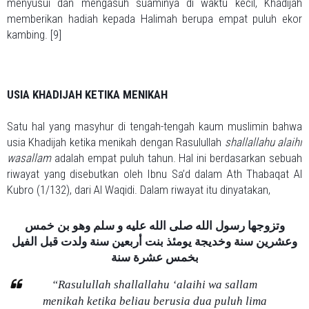
menyusui dan mengasuh suaminya di waktu kecil, Khadijah
memberikan hadiah kepada Halimah berupa empat puluh ekor
kambing. [9]
USIA KHADIJAH KETIKA MENIKAH
Satu hal yang masyhur di tengah-tengah kaum muslimin bahwa
usia Khadijah ketika menikah dengan Rasulullah
shallallahu alaihi
wasallam
adalah empat puluh tahun. Hal ini berdasarkan sebuah
riwayat yang disebutkan oleh Ibnu Sa’d dalam Ath Thabaqat Al
Kubro (1/132), dari Al Waqidi. Dalam riwayat itu dinyatakan,
وتزوجها رسول الله صلى الله عليه و سلم وهو بن خمس
وعشرين سنة وخديجة يومئذ بنت أربعين سنة ولدت قبل الفيل
بخمس عشرة سنة
“Rasulullah shallallahu ‘alaihi wa sallam
menikah ketika beliau berusia dua puluh lima