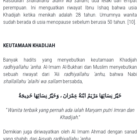
Rasulullah
shallallahu ‘alaihi wa sallam
, dua lelaki dan empat
perempuan. Ini menguatkan riwayat Ibnu Ishaq bahwa usia
Khadijah ketika menikah adalah 28 tahun. Umumnya wanita
sudah berada di usia menopause sebelum berusia 50 tahun. [10].
KEUTAMAAN KHADIJAH
Banyak hadits yang menyebutkan keutamaan Khadijah
radhiyallahu ‘anha
. Al-Imam Al-Bukhari dan Muslim menyebutkan
sebuah riwayat dari ‘Ali
radhiyallahu ‘anhu
, bahwa Nabi
shallallahu ‘alaihi wa sallam
bersabda,
خَيْرُ نِسَائِهَا مَرْيَمُ ابْنَةُ عِمْرَانَ ، وَخَيْرُ نِسَائِهَا خَدِيجَةُ
“
Wanita terbaik yang pernah ada ialah Maryam putri Imran dan
Khadijah.
”
Demikian juga diriwayatkan oleh Al Imam Ahmad dengan sanad
yang shahih, dari Aisyah
radhiyallahu ‘anha,