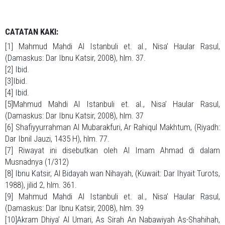
CATATAN KAKI:
[1] Mahmud Mahdi Al Istanbuli et. al., Nisa’ Haular Rasul,
(Damaskus: Dar Ibnu Katsir, 2008), hlm. 37.
[2] Ibid.
[3]Ibid.
[4] Ibid.
[5]Mahmud Mahdi Al Istanbuli et. al., Nisa’ Haular Rasul,
(Damaskus: Dar Ibnu Katsir, 2008), hlm. 37
[6] Shafiyyurrahman Al Mubarakfuri, Ar Rahiqul Makhtum, (Riyadh:
Dar Ibnil Jauzi, 1435 H), hlm. 77.
[7] Riwayat ini disebutkan oleh Al Imam Ahmad di dalam
Musnadnya (1/312)
[8] Ibnu Katsir, Al Bidayah wan Nihayah, (Kuwait: Dar Ihyait Turots,
1988), jilid 2, hlm. 361.
[9] Mahmud Mahdi Al Istanbuli et. al., Nisa’ Haular Rasul,
(Damaskus: Dar Ibnu Katsir, 2008), hlm. 39
[10]Akram Dhiya’ Al Umari, As Sirah An Nabawiyah As-Shahihah,